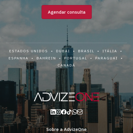
Agendar consulta
ESTADOS UNIDOS • DUBAI • BRASIL • ITÁLIA •
ESPANHA • BAHREIN • PORTUGAL • PARAGUAI •
CANADÁ
Sobre a AdvizeOne