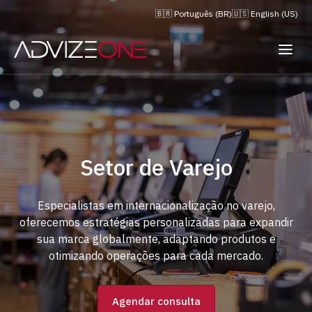
🇧🇷 Português (BR)
🇺🇸 English (US)
Setor de Varejo
Especialistas em internacionalização no varejo,
oferecemos estratégias personalizadas para expandir
sua marca globalmente, adaptando produtos e
otimizando operações para cada mercado.
Agendar consulta