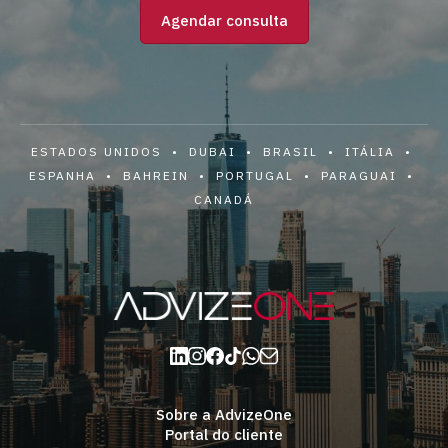
Agendar consulta
ESTADOS UNIDOS • DUBAI • BRASIL • ITÁLIA •
ESPANHA • BAHREIN • PORTUGAL • PARAGUAI •
CANADÁ
Sobre a AdvizeOne
Portal do cliente