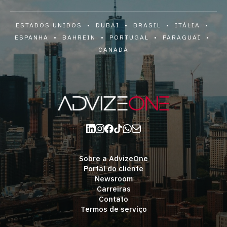
ESTADOS UNIDOS • DUBAI • BRASIL • ITÁLIA •
ESPANHA • BAHREIN • PORTUGAL • PARAGUAI •
CANADÁ
Sobre a AdvizeOne
Portal do cliente
Newsroom
Carreiras
Contato
Termos de serviço