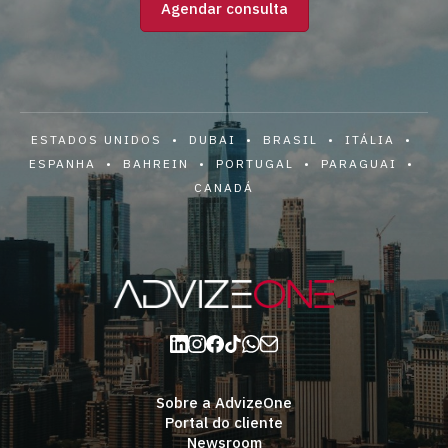
Agendar consulta
ESTADOS UNIDOS • DUBAI • BRASIL • ITÁLIA •
ESPANHA • BAHREIN • PORTUGAL • PARAGUAI •
CANADÁ
Sobre a AdvizeOne
Portal do cliente
Newsroom