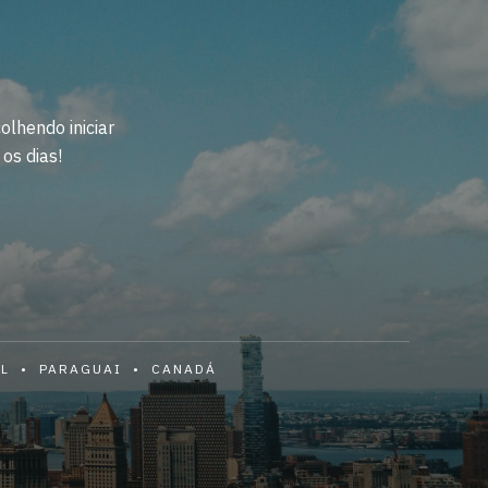
lhendo iniciar
os dias!
AL • PARAGUAI • CANADÁ