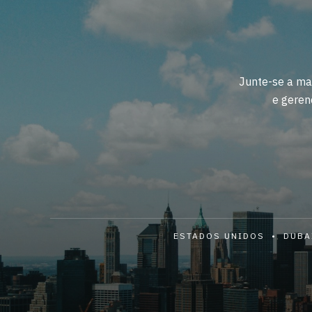
Junte-se a ma
e geren
ESTADOS UNIDOS • DUBA