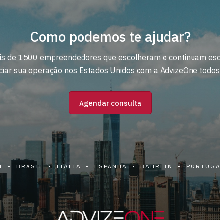
Como podemos te ajudar?
is de 1500 empreendedores que escolheram e continuam esco
ciar sua operação nos Estados Unidos com a AdvizeOne todos 
Agendar consulta
I • BRASIL • ITÁLIA • ESPANHA • BAHREIN • PORTUG